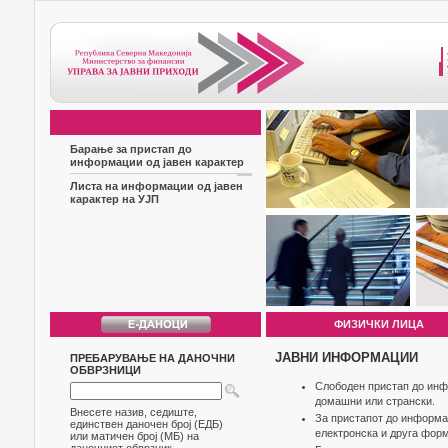
Барање за пристап до
информации од јавен карактер
Листа на информации од јавен
карактер на УЈП
ФИЗИЧКИ ЛИЦА
ЈАВНИ ИНФОРМАЦИИ
ПРЕБАРУВАЊЕ НА ДАНОЧНИ
ОБВРЗНИЦИ
Слободен пристап до инфо
домашни или странски.
Внесете назив, седиште,
За пристапот до информац
единствен даночен број (ЕДБ)
електронска и друга форм
или матичен број (МБ) на