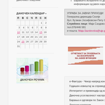
даночниот обврзник
Барањето испратете го д
информации од јавен кара
УПРАВА ЗА ЈАВНИ ПРИХОДИ
ДАНОЧЕН КАЛЕНДАР
»
Генерална дирекција Скопје
П
В
С
Ч
П
С
Н
бул. Кузман Jосифовски-Питу б
1
2
Службено лице
: Маја Саздовс
тел.076/446 581
3
4
5
6
7
8
9
е-пошта:
Maja.Sazdovska@ujp.
10
11
12
13
14
15
16
17
18
19
20
21
22
23
24
25
26
27
28
29
30
31
е-Фактура - Чекор напред кон
Годишен извештај за спровед
Интегритет и превенција од к
Даночна усогласеност наспро
Барања и одговори по Закон 
Даночни контроли