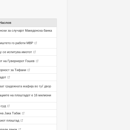
Наслов
нски за случајот Македонска банка
мјиштето го работи МВР
му се испитува имотот
от на Гувернерот Гошев
орност за Тифани
тадот
т градежната мафија во туѓ двор
циите на плоштадот е 16 милиони
а суд
 на Јака Табак
киот плоштад
поради данок