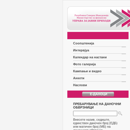
Соопштенија
Интервјуа
Календар на настани
Фото галерија
Кампањи и видео
Анкети
Наслови
ПРЕБАРУВАЊЕ НА ДАНОЧНИ
ОБВРЗНИЦИ
Внесете назив, седиште,
единствен даночен број (ЕДБ)
или матичен број (МБ) на