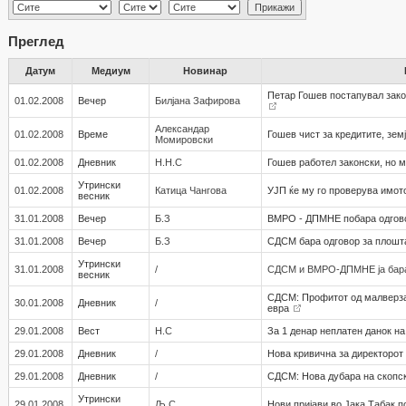
Преглед
Датум
Медиум
Новинар
Петар Гошев постапувал зако
01.02.2008
Вечер
Билјана Зафирова
Александар
01.02.2008
Време
Гошев чист за кредитите, зе
Момировски
01.02.2008
Дневник
Н.Н.С
Гошев работел законски, но 
Утрински
01.02.2008
Катица Чангова
УЈП ќе му го проверува имот
весник
31.01.2008
Вечер
Б.З
ВМРО - ДПМНЕ побара одгов
31.01.2008
Вечер
Б.З
СДСМ бара одговор за плош
Утрински
31.01.2008
/
СДСМ и ВМРО-ДПМНЕ ја бараа
весник
СДСМ: Профитот од малверза
30.01.2008
Дневник
/
евра
29.01.2008
Вест
Н.С
За 1 денар неплатен данок н
29.01.2008
Дневник
/
Нова кривична за директорот
29.01.2008
Дневник
/
СДСМ: Нова дубара на скопс
Утрински
29.01.2008
Љ.С
Нови пријави во Јака Табак 