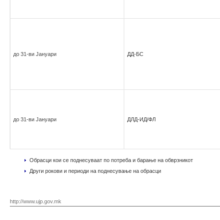
до 31-ви Јануари
ДД-БС
до 31-ви Јануари
ДЛД-ИД/ФЛ
Обрасци кои се поднесуваат по потреба и барање на обврзникот
Други рокови и периоди на поднесување на обрасци
http://www.ujp.gov.mk