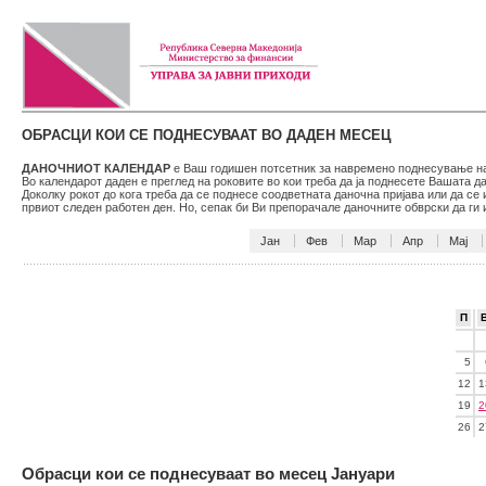
ОБРАСЦИ КОИ СЕ ПОДНЕСУВААТ ВО ДАДЕН МЕСЕЦ
ДАНОЧНИОТ КАЛЕНДАР
е Ваш годишен потсетник за навремено поднесување на 
Во календарот даден е преглед на роковите во кои треба да ја поднесете Вашата 
Доколку рокот до кога треба да се поднесе соодветната даночна пријава или да се
првиот следен работен ден. Но, сепак би Ви препорачале даночните обврски да г
Јан
Фев
Мар
Апр
Мај
П
5
12
1
19
2
26
2
Обрасци кои се поднесуваат во месец Јануари