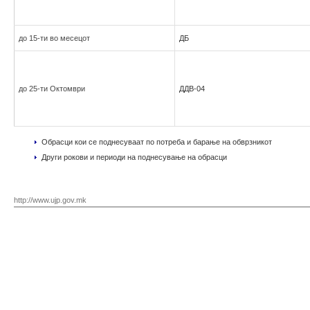
до 15-ти во месецот
ДБ
до 25-ти Октомври
ДДВ-04
Обрасци кои се поднесуваат по потреба и барање на обврзникот
Други рокови и периоди на поднесување на обрасци
http://www.ujp.gov.mk