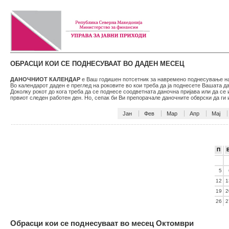
ОБРАСЦИ КОИ СЕ ПОДНЕСУВААТ ВО ДАДЕН МЕСЕЦ
ДАНОЧНИОТ КАЛЕНДАР
е Ваш годишен потсетник за навремено поднесување на 
Во календарот даден е преглед на роковите во кои треба да ја поднесете Вашата 
Доколку рокот до кога треба да се поднесе соодветната даночна пријава или да се
првиот следен работен ден. Но, сепак би Ви препорачале даночните обврски да г
Јан
Фев
Мар
Апр
Мај
П
5
12
1
19
2
26
2
Обрасци кои се поднесуваат во месец Октомври