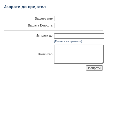
Испрати до пријател
Вашето име
Вашата Е-пошта
Испрати до
(Е-пошта на примачот)
Коментар