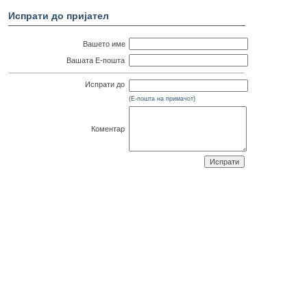
Испрати до пријател
Вашето име
Вашата Е-пошта
Испрати до
(Е-пошта на примачот)
Коментар