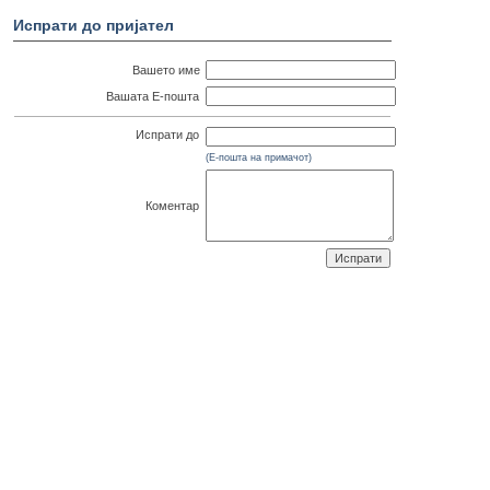
Испрати до пријател
Вашето име
Вашата Е-пошта
Испрати до
(Е-пошта на примачот)
Коментар