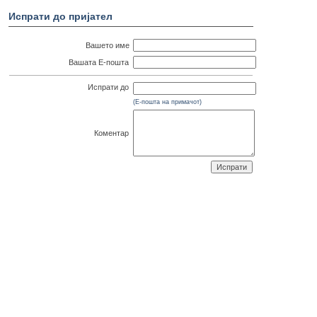
Испрати до пријател
Вашето име
Вашата Е-пошта
Испрати до
(Е-пошта на примачот)
Коментар