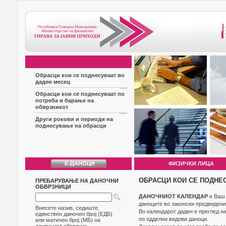
Обрасци кои се поднесуваат во
даден месец
Обрасци кои се поднесуваат по
потреба и барање на
обврзникот
Други рокови и периоди на
поднесување на обрасци
ФИЗИЧКИ ЛИЦА
ОБРАСЦИ КОИ СЕ ПОДНЕ
ПРЕБАРУВАЊЕ НА ДАНОЧНИ
ОБВРЗНИЦИ
ДАНОЧНИОТ КАЛЕНДАР
е Ваш 
даноците во законски предвидени
Внесете назив, седиште,
Во календарот даден е преглед н
единствен даночен број (ЕДБ)
по одделни видови даноци.
или матичен број (МБ) на