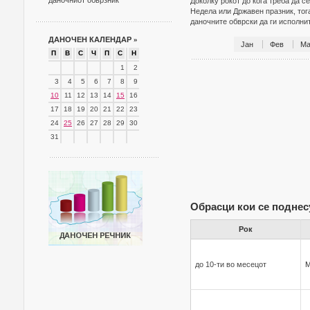
даночниот обврзник
Доколку рокот до кога треба да с
Недела или Државен празник, тог
даночните обврски да ги исполн
ДАНОЧЕН КАЛЕНДАР
»
Јан
Фев
Ма
П
В
С
Ч
П
С
Н
1
2
3
4
5
6
7
8
9
10
11
12
13
14
15
16
17
18
19
20
21
22
23
24
25
26
27
28
29
30
31
Обрасци кои се поднес
Рок
до 10-ти во месецот