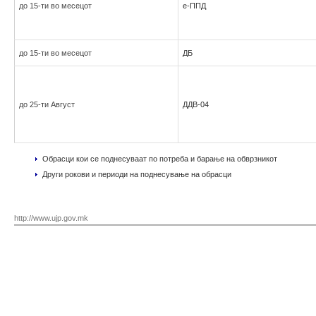
до 15-ти во месецот
е-ППД
до 15-ти во месецот
ДБ
до 25-ти Август
ДДВ-04
Обрасци кои се поднесуваат по потреба и барање на обврзникот
Други рокови и периоди на поднесување на обрасци
http://www.ujp.gov.mk