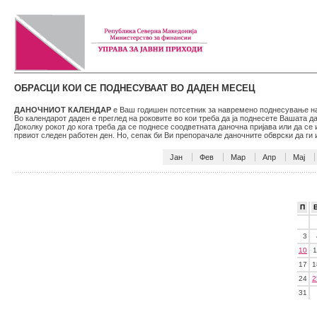
ОБРАСЦИ КОИ СЕ ПОДНЕСУВААТ ВО ДАДЕН МЕСЕЦ
ДАНОЧНИОТ КАЛЕНДАР
е Ваш годишен потсетник за навремено поднесување на 
Во календарот даден е преглед на роковите во кои треба да ја поднесете Вашата 
Доколку рокот до кога треба да се поднесе соодветната даночна пријава или да се
првиот следен работен ден. Но, сепак би Ви препорачале даночните обврски да г
Јан
Фев
Мар
Апр
Мај
П
3
10
1
17
1
24
2
31