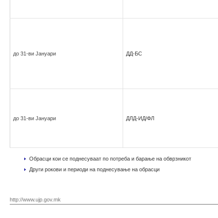
до 31-ви Јануари
ДД-БС
до 31-ви Јануари
ДЛД-ИД/ФЛ
Обрасци кои се поднесуваат по потреба и барање на обврзникот
Други рокови и периоди на поднесување на обрасци
http://www.ujp.gov.mk