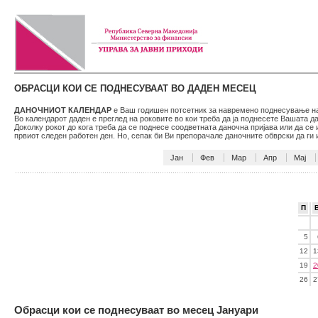
ОБРАСЦИ КОИ СЕ ПОДНЕСУВААТ ВО ДАДЕН МЕСЕЦ
ДАНОЧНИОТ КАЛЕНДАР
е Ваш годишен потсетник за навремено поднесување на 
Во календарот даден е преглед на роковите во кои треба да ја поднесете Вашата 
Доколку рокот до кога треба да се поднесе соодветната даночна пријава или да се
првиот следен работен ден. Но, сепак би Ви препорачале даночните обврски да г
Јан
Фев
Мар
Апр
Мај
П
5
12
1
19
2
26
2
Обрасци кои се поднесуваат во месец Јануари