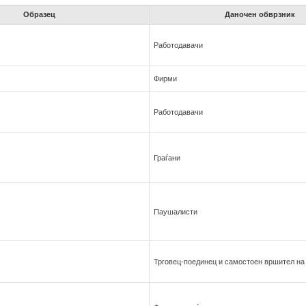
Образец
Даночен обврзник
Работодавaчи
Фирми
Работодавaчи
Граѓани
Паушалисти
Трговец-поединец и самостоен вршител на 