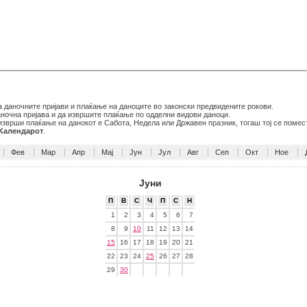
даночните пријави и плаќање на даноците во законски предвидените рокови.
даночна пријава и да извршите плаќање по одделни видови даноци.
 изврши плаќање на данокот е Сабота, Недела или Државен празник, тогаш тој се помес
 Kалендарот
.
Фев
Мар
Апр
Мај
Јун
Јул
Авг
Сеп
Окт
Ное
Јуни
П
В
С
Ч
П
С
Н
1
2
3
4
5
6
7
8
9
10
11
12
13
14
15
16
17
18
19
20
21
22
23
24
25
26
27
28
29
30