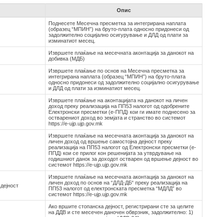
Опис
Поднесете Месечна пресметка за интегрирана наплата
(образец “МПИН”) на бруто-плата односно придонеси од
задолжително социјално осигурување и ДЛД од плати за
изминатиот месец.
Извршете плаќање на месечната аконтација за данокот на
добивка (МДБ)
Извршете плаќање по основ на Месечна пресметка за
интегрирана наплата (образец “МПИН”) на бруто-плата
односно придонеси од задолжително социјално осигурување
и ДЛД од плати за изминатиот месец.
Извршете плаќање на аконтацијата на данокот на личен
доход преку реализација на ПП53 налогот од одобрените
Електронски пресметки (е-ППД) кои ги имате поднесено за
остварениот доход во земјата и странство во системот
https://e-ujp.ujp.gov.mk
Извршете плаќање на месечната аконтација за данокот на
личен доход од вршење самостојна дејност преку
реализација на ПП53 налогот од Електронски пресметки (е-
ППД) кои се прилог кон решенијата за утврдување на
годишниот данок за доходот остварен од вршење дејност во
системот https://e-ujp.ujp.gov.mk
Извршете плаќање на месечната аконтација за данокот на
личен доход по основ на “ДЛД-ДБ“ преку реализација на
дејност
ПП53 налогот од електронската пресметка “МДЛД” во
системот https://e-ujp.ujp.gov.mk
Ако вршите стопанска дејност, регистрирани сте за целите
на ДДВ и сте месечен даночен обврзник, задолжително: 1)