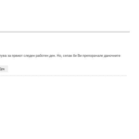
тува за првиот следен работен ден. Но, сепак би Ви препорачале даночните
Дек