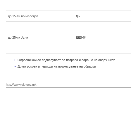
до 15-ти во месецот
ДБ
до 25-ти Јули
ДДВ-04
Обрасци кои се поднесуваат по потреба и барање на обврзникот
Други рокови и периоди на поднесување на обрасци
http://www.ujp.gov.mk