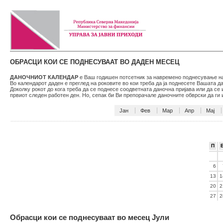
ОБРАСЦИ КОИ СЕ ПОДНЕСУВААТ ВО ДАДЕН МЕСЕЦ
ДАНОЧНИОТ КАЛЕНДАР
е Ваш годишен потсетник за навремено поднесување на 
Во календарот даден е преглед на роковите во кои треба да ја поднесете Вашата 
Доколку рокот до кога треба да се поднесе соодветната даночна пријава или да се
првиот следен работен ден. Но, сепак би Ви препорачале даночните обврски да г
Јан
Фев
Мар
Апр
Мај
П
6
13
1
20
2
27
2
Обрасци кои се поднесуваат во месец Јули