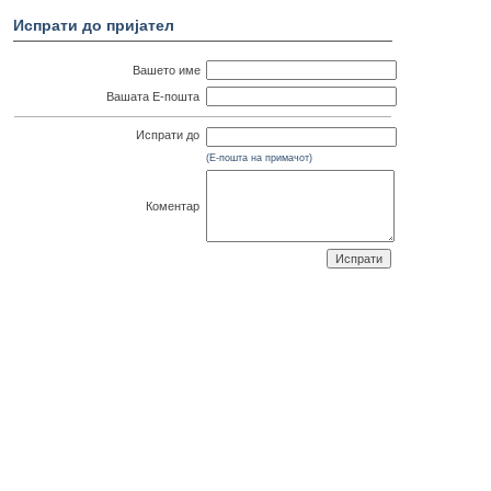
Испрати до пријател
Вашето име
Вашата Е-пошта
Испрати до
(Е-пошта на примачот)
Коментар