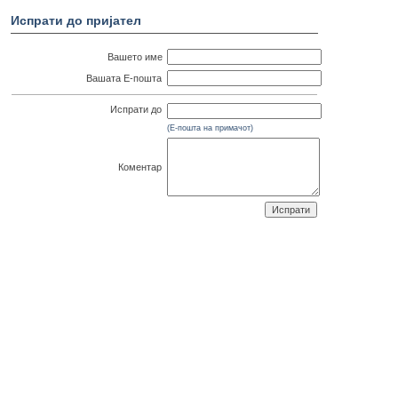
Испрати до пријател
Вашето име
Вашата Е-пошта
Испрати до
(Е-пошта на примачот)
Коментар