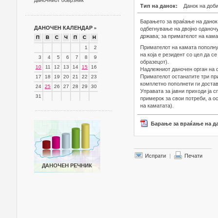
даночниот обврзник
Тип на данок:
Данок на доб
Барањето за враќање на данок 
ДАНОЧЕН КАЛЕНДАР
»
одбегнување на двојно оданоч
држава; за примателот на камат
П
В
С
Ч
П
С
Н
Примателот на камата пополну
1
2
на која е резидент со цел да с
3
4
5
6
7
8
9
образецот).
10
11
12
13
14
15
16
Надлежниот даночен орган на 
Примателот останатите три пр
17
18
19
20
21
22
23
комплетно пополнети ги достав
24
25
26
27
28
29
30
Управата за јавни приходи ја 
31
примерок за свои потреби, а о
на каматата).
Барање за враќање на дано
Испрати
|
Печати