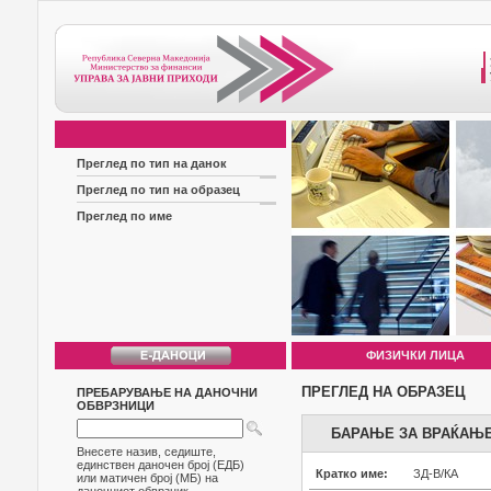
Преглед по тип на данок
Преглед по тип на образец
Преглед по име
ФИЗИЧКИ ЛИЦА
ПРЕГЛЕД НА ОБРАЗЕЦ
ПРЕБАРУВАЊЕ НА ДАНОЧНИ
ОБВРЗНИЦИ
БАРАЊЕ ЗА ВРАЌАЊЕ 
Внесете назив, седиште,
единствен даночен број (ЕДБ)
Кратко име:
ЗД-В/КА
или матичен број (МБ) на