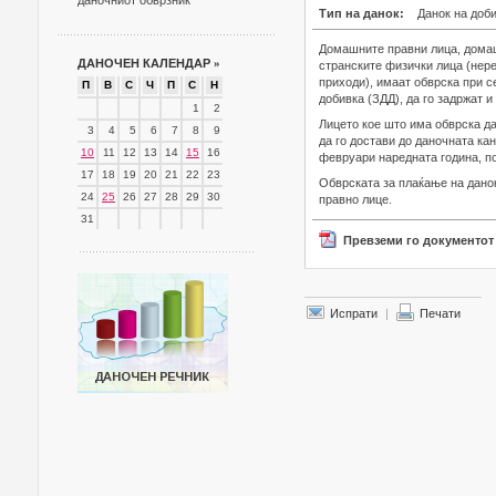
даночниот обврзник
Тип на данок:
Данок на доб
Домашните правни лица, домаш
ДАНОЧЕН КАЛЕНДАР
»
странските физички лица (нере
приходи), имаат обврска при с
П
В
С
Ч
П
С
Н
добивка (ЗДД), да го задржат и
1
2
Лицето кое што има обврска да
3
4
5
6
7
8
9
да го достави до даночната ка
10
11
12
13
14
15
16
февруари наредната година, по
17
18
19
20
21
22
23
Обврската за плаќање на дано
24
25
26
27
28
29
30
правно лице.
31
Превземи го документот
Испрати
|
Печати