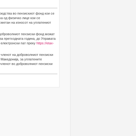
редства во пензискиот фонд кои се
а од физичко лице кои се
сметан на износот на уплатениот
 доброволниот пензиски фонд можат
за претходната година, до Управата
 електронски пат преку
https://etax-
 членот на доброволниот пензиски
 Македонија, за уплатените
 членот во доброволниот пензиски