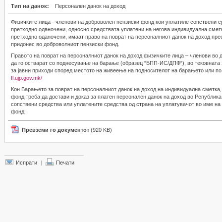
Тип на данок:
Персонален данок на доход
Физичките лица - членови на доброволен пензиски фонд кои уплатиле сопствени с
претходно оданочени, односно средствата уплатени на негова индивидуална сметк
претходно оданочени, имаат право на поврат на персоналниот данок на доход пре
придонес во доброволниот пензиски фонд.
Правото на поврат на персоналниот данок на доход физичките лица – членови во
да го остварат со поднесување на барање (образец “БПП-ИС/ДПФ“), во тековната 
за јавни приходи според местото на живеење на подносителот на барањето или по
fl.ujp.gov.mk/
Кон Барањето за поврат на персоналниот данок на доход на индивидуална сметка,
фонд треба да достави и доказ за платен персонален данок на доход во Република
сопствени средства или уплатените средства од страна на уплатувачот во име на
фонд.
Превземи го документот
(920 KB)
Испрати
|
Печати