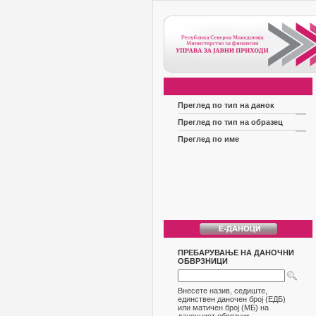
Преглед по тип на данок
Преглед по тип на образец
Преглед по име
ПРЕБАРУВАЊЕ НА ДАНОЧНИ
ОБВРЗНИЦИ
Внесете назив, седиште,
единствен даночен број (ЕДБ)
или матичен број (МБ) на