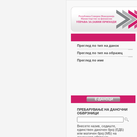
Преглед по тип на данок
Преглед по тип на образец
Преглед по име
ПРЕБАРУВАЊЕ НА ДАНОЧНИ
ОБВРЗНИЦИ
Внесете назив, седиште,
единствен даночен број (ЕДБ)
или матичен број (МБ) на