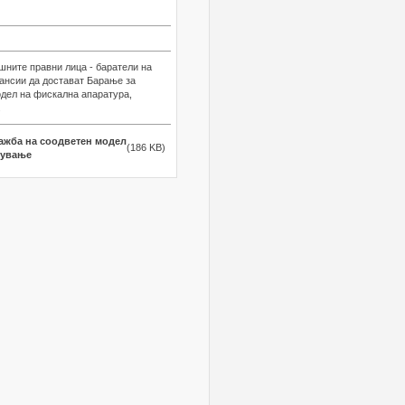
ните правни лица - баратели на
нансии да достават Барање за
одел на фискална апаратура,
.
ажба на соодветен модел
(186 KB)
вување