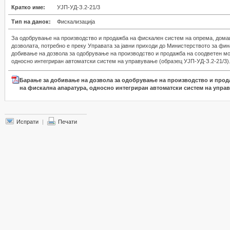
Кратко име:
УЈП-УД-З.2-21/3
Тип на данок:
Фискализација
За одобрување на производство и продажба на фискален систем на опрема, домаш
дозволата, потребно е преку Управата за јавни приходи до Министерството за фи
добивање на дозвола за одобрување на производство и продажба на соодветен м
односно интегриран автоматски систем на управување (образец УЈП-УД-З.2-21/3)
Барање за добивање на дозвола за одобрување на производство и прод
на фискална апаратура, односно интегриран автоматски систем на упра
Испрати
|
Печати