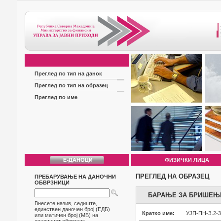
Преглед по тип на данок
Преглед по тип на образец
Преглед по име
ФИЗИЧКИ ЛИЦА
ПРЕГЛЕД НА ОБРАЗЕЦ
ПРЕБАРУВАЊЕ НА ДАНОЧНИ
ОБВРЗНИЦИ
БАРАЊЕ ЗА БРИШЕЊЕ
Внесете назив, седиште,
единствен даночен број (ЕДБ)
Кратко име:
УЈП-ПН-З.2-3
или матичен број (МБ) на