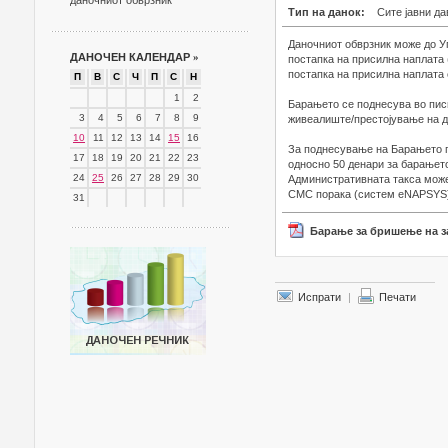
даночниот обврзник
Тип на данок:
Сите јавни да
Даночниот обврзник може до У
ДАНОЧЕН КАЛЕНДАР
»
постапка на присилна наплата
постапка на присилна наплата 
П
В
С
Ч
П
С
Н
1
2
Барањето се поднесува во пис
3
4
5
6
7
8
9
живеалиште/престојување на д
10
11
12
13
14
15
16
За поднесување на Барањето п
17
18
19
20
21
22
23
односно 50 денари за барањето
24
25
26
27
28
29
30
Административната такса може
СМС порака (систем eNAPSYS) н
31
Барање за бришење на з
Испрати
|
Печати