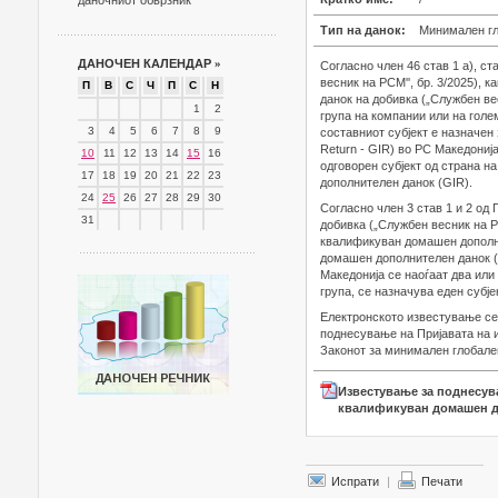
даночниот обврзник
Тип на данок:
Минимален гл
ДАНОЧЕН КАЛЕНДАР
»
Согласно член 46 став 1 а), ст
весник на РСМ'', бр. 3/2025),
П
В
С
Ч
П
С
Н
данок на добивка („Службен вес
1
2
група на компании или на голем
3
4
5
6
7
8
9
составниот субјект е назначен
Return - GIR) во РС Македониј
10
11
12
13
14
15
16
одговорен субјект од страна н
17
18
19
20
21
22
23
дополнителен данок (GIR).
24
25
26
27
28
29
30
Согласно член 3 став 1 и 2 од
31
добивка („Службен весник на РС
квалификуван домашен дополни
домашен дополнителен данок (
Македонија се наоѓаат два или
група, се назначува еден субјек
Електронското известување се 
поднесување на Пријавата на и
Законот за минимален глобален
Известување за поднесув
квалификуван домашен д
Испрати
|
Печати