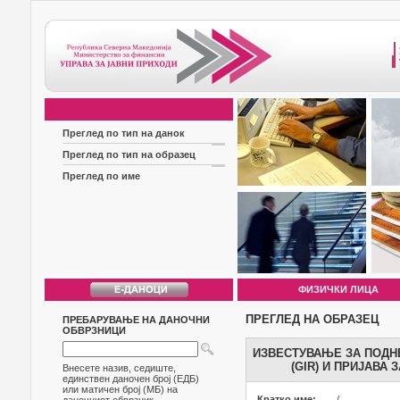
Преглед по тип на данок
Преглед по тип на образец
Преглед по име
ФИЗИЧКИ ЛИЦА
ПРЕГЛЕД НА ОБРАЗЕЦ
ПРЕБАРУВАЊЕ НА ДАНОЧНИ
ОБВРЗНИЦИ
ИЗВЕСТУВАЊЕ ЗА ПОДН
(GIR) И ПРИЈАВА
Внесете назив, седиште,
единствен даночен број (ЕДБ)
или матичен број (МБ) на
Кратко име:
/