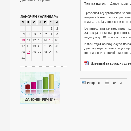
даночниот обврзник
Тип на данок:
Данок на лич
Трговецот кој организира зелен
ДАНОЧЕН КАЛЕНДАР
»
поднесе Извештај за корисници
годината која и претходи на го
П
В
С
Ч
П
С
Н
Во извештајот се внесуваат по
1
2
За секоја промена трговецот ко
3
4
5
6
7
8
9
најдоцна до 10-ти во месецот к
10
11
12
13
14
15
16
Извештајот се поднесува по па
17
18
19
20
21
22
23
Доколку едно правно лице - ор
24
25
26
27
28
29
30
со податоци за секој одделен п
31
Извештај за корисниците
Испрати
|
Печати