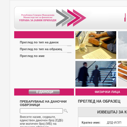
Преглед по тип на данок
Преглед по тип на образец
Преглед по име
ФИЗИЧКИ ЛИЦА
ПРЕГЛЕД НА ОБРАЗЕЦ
ПРЕБАРУВАЊЕ НА ДАНОЧНИ
ОБВРЗНИЦИ
ИЗВЕШТАЈ ЗА 
Внесете назив, седиште,
единствен даночен број (ЕДБ)
Кратко име:
ДЛД-И/ЗП
или матичен број (МБ) на