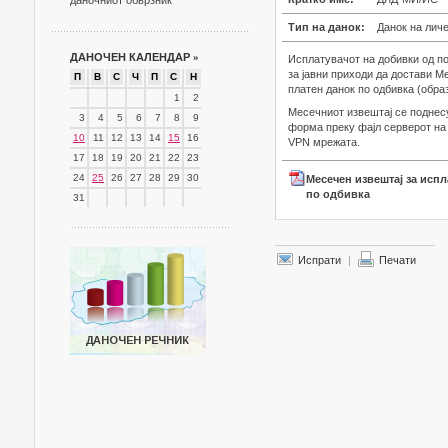
даночниот обврзник
Тип на данок:
Данок на лич
ДАНОЧЕН КАЛЕНДАР
»
Исплатувачот на добивки од по
за јавни приходи да достави М
П
В
С
Ч
П
С
Н
платен данок по одбивка (обра
1
2
Месечниот извештај се поднесу
3
4
5
6
7
8
9
форма преку фајл серверот на 
10
11
12
13
14
15
16
VPN мрежата.
17
18
19
20
21
22
23
24
25
26
27
28
29
30
Месечен извештај за испл
по одбивка
31
Испрати
|
Печати