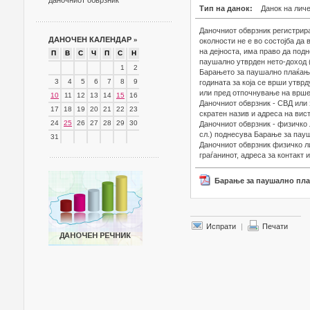
даночниот обврзник
Тип на данок:
Данок на лич
Даночниот обврзник регистрира
ДАНОЧЕН КАЛЕНДАР
»
околности не е во состојба да
на дејноста, има право да под
П
В
С
Ч
П
С
Н
паушално утврден нето-доход (
1
2
Барањето за паушално плаќање 
3
4
5
6
7
8
9
годината за која се врши утврд
или пред отпочнување на вршењ
10
11
12
13
14
15
16
Даночниот обврзник - СВД или 
17
18
19
20
21
22
23
скратен назив и адреса на вис
24
25
26
27
28
29
30
Даночниот обврзник - физичко 
сл.) поднесува Барање за пау
31
Даночниот обврзник физичко ли
граѓанинот, адреса за контакт 
Барање за паушално пла
Испрати
|
Печати