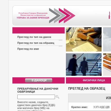
Преглед по тип на данок
Преглед по тип на образец
Преглед по име
ФИЗИЧКИ ЛИЦА
ПРЕГЛЕД НА ОБРАЗЕЦ
ПРЕБАРУВАЊЕ НА ДАНОЧНИ
ОБВРЗНИЦИ
ИЗ
Внесете назив, седиште,
единствен даночен број (ЕДБ)
Кратко име:
УЈП-ИДС/ДВ
или матичен број (МБ) на