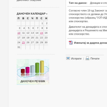
даночниот обврзник
Тип на данок:
Донации и сп
Согласно член 19 од Законот за
ДАНОЧЕН КАЛЕНДАР
»
спонзорството се должни до Уп
спонзорство (образец “УЈП-ИДС
П
В
С
Ч
П
С
Н
или спонзортво.
1
2
Давателот на донацијата и спо
3
4
5
6
7
8
9
донацијата и Решението на Мин
10
11
12
13
14
15
16
или спонзорство.
17
18
19
20
21
22
23
24
25
26
27
28
29
30
Извештај за дадена дона
31
Испрати
|
Печати