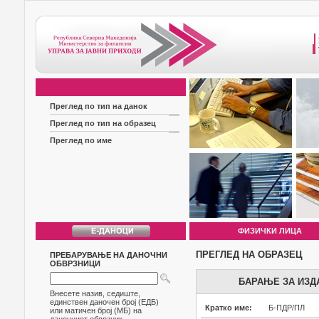
Преглед по тип на данок
Преглед по тип на образец
Преглед по име
ФИЗИЧКИ ЛИЦА
ПРЕГЛЕД НА ОБРАЗЕЦ
ПРЕБАРУВАЊЕ НА ДАНОЧНИ
ОБВРЗНИЦИ
БАРАЊЕ ЗА ИЗД
Внесете назив, седиште,
единствен даночен број (ЕДБ)
Кратко име:
Б-ПДР/ПЛ
или матичен број (МБ) на