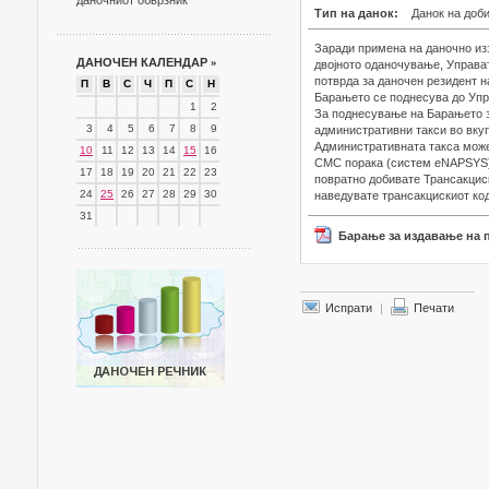
даночниот обврзник
Тип на данок:
Данок на доб
Заради примена на даночно из
ДАНОЧЕН КАЛЕНДАР
»
двојното оданочување, Управат
потврда за даночен резидент 
П
В
С
Ч
П
С
Н
Барањето се поднесува до Упра
1
2
За поднесување на Барањето з
3
4
5
6
7
8
9
административни такси во вкуп
Административната такса може
10
11
12
13
14
15
16
СМС порака (систем eNAPSYS) н
17
18
19
20
21
22
23
повратно добивате Трансакциски
24
25
26
27
28
29
30
наведувате трансакцискиот код
31
Барање за издавање на п
Испрати
|
Печати