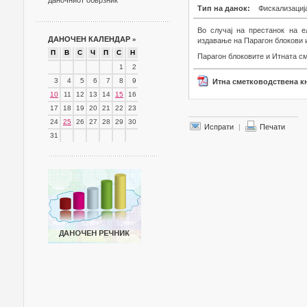
даночниот обврзник
Тип на данок:
Фискализациј
Во случај на престанок на е
ДАНОЧЕН КАЛЕНДАР
»
издавање на Парагон блокови 
П
В
С
Ч
П
С
Н
Парагон блоковите и Итната см
1
2
3
4
5
6
7
8
9
Итна сметководствена к
10
11
12
13
14
15
16
17
18
19
20
21
22
23
24
25
26
27
28
29
30
Испрати
|
Печати
31