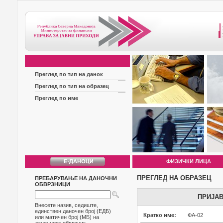
Преглед по тип на данок
Преглед по тип на образец
Преглед по име
ФИЗИЧКИ ЛИЦА
ПРЕГЛЕД НА ОБРАЗЕЦ
ПРЕБАРУВАЊЕ НА ДАНОЧНИ
ОБВРЗНИЦИ
ПРИЈАВ
Внесете назив, седиште,
единствен даночен број (ЕДБ)
Кратко име:
ФА-02
или матичен број (МБ) на