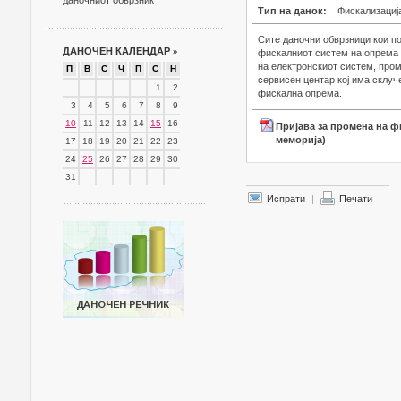
даночниот обврзник
Тип на данок:
Фискализациј
Сите даночни обврзници кои п
ДАНОЧЕН КАЛЕНДАР
»
фискалниот систем на опрема
на електронскиот систем, пром
П
В
С
Ч
П
С
Н
сервисен центар кој има склуч
1
2
фискална опрема.
3
4
5
6
7
8
9
10
11
12
13
14
15
16
Пријава за промена на ф
меморија)
17
18
19
20
21
22
23
24
25
26
27
28
29
30
31
Испрати
|
Печати