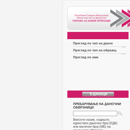
Преглед по тип на данок
Преглед по тип на образец
Преглед по име
ПРЕБАРУВАЊЕ НА ДАНОЧНИ
ОБВРЗНИЦИ
Внесете назив, седиште,
единствен даночен број (ЕДБ)
или матичен број (МБ) на