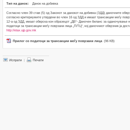
Тип на данок:
Данок на добивка
Согласно член 39 став (5) од Законот за данокот на добивка (ЗДД) даночните обвр
согласно критериумите утврдени во член 16 од ЗДД и имаат трансакции меѓу повр
12-а од ЗДД, имаат обврска кон образецот „ДБ“- Даночен биланс за оданочување н
податоци за трансакции меѓу поврзани лица „П/ТЦ“, кој даночниот обврзник ја до
http://etax.ujp.gov.mk
Прилог со податоци за трансакции меѓу поврзани лица
(96 KB)
Испрати
|
Печати