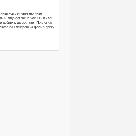
зници кои се поврзано лице
зани лица согласно член 12 и член
а добивка, да достават Прилог со
ставува во електронска форма преку