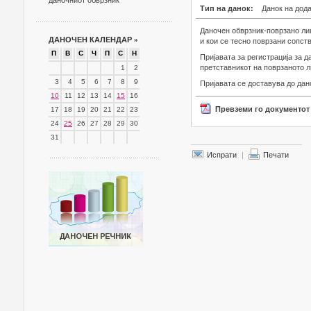
даночниот обврзник
Тип на данок:
Данок на дод
Даночен обврзник-поврзано лиц
ДАНОЧЕН КАЛЕНДАР
»
и кои се тесно поврзани сопст
П
В
С
Ч
П
С
Н
Пријавата за регистрација за 
претставникот на поврзаното л
1
2
3
4
5
6
7
8
9
Пријавата се доставува до дан
10
11
12
13
14
15
16
Превземи го документот
17
18
19
20
21
22
23
24
25
26
27
28
29
30
31
Испрати
|
Печати