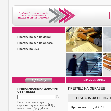
Преглед по тип на данок
Преглед по тип на образец
Преглед по име
ФИЗИЧКИ ЛИЦА
ПРЕГЛЕД НА ОБРАЗЕЦ
ПРЕБАРУВАЊЕ НА ДАНОЧНИ
ОБВРЗНИЦИ
ПРИЈАВА ЗА РЕГИСТ
Внесете назив, седиште,
единствен даночен број (ЕДБ)
Кратко име:
ДДВ-01/ПЛ
или матичен број (МБ) на