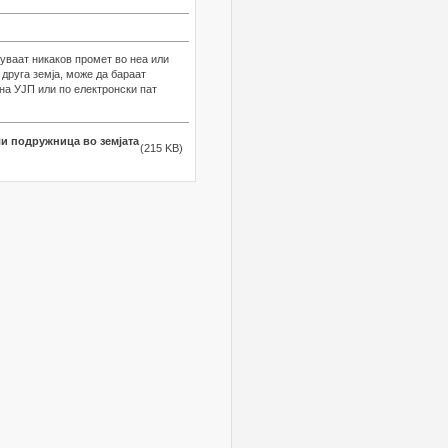
уваат никаков промет во неа или
 друга земја, може да бараат
на УЈП или по електронски пат
и подружница во земјата
(215 KB)