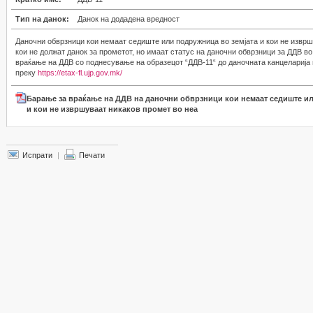
Тип на данок:
Данок на додадена вредност
Даночни обврзници кои немаат седиште или подружница во земјата и кои не изврш
кои не должат данок за прометот, но имаат статус на даночни обврзници за ДДВ во
враќање на ДДВ со поднесување на образецот “ДДВ-11“ до даночната канцеларија 
преку
https://etax-fl.ujp.gov.mk/
Барање за враќање на ДДВ на даночни обврзници кои немаат седиште ил
и кои не извршуваат никаков промет во неа
Испрати
|
Печати