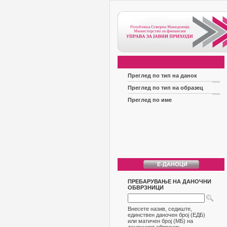
Преглед по тип на данок
Преглед по тип на образец
Преглед по име
ПРЕБАРУВАЊЕ НА ДАНОЧНИ
ОБВРЗНИЦИ
Внесете назив, седиште,
единствен даночен број (ЕДБ)
или матичен број (МБ) на