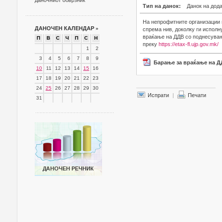
даночниот обврзник
Тип на данок:
Данок на дод
На непрофитните организации и
ДАНОЧЕН КАЛЕНДАР
»
спрема нив, доколку ги испол
враќање на ДДВ со поднесување
П
В
С
Ч
П
С
Н
преку
https://etax-fl.ujp.gov.mk/
1
2
3
4
5
6
7
8
9
Барање за враќање на 
10
11
12
13
14
15
16
17
18
19
20
21
22
23
24
25
26
27
28
29
30
Испрати
|
Печати
31