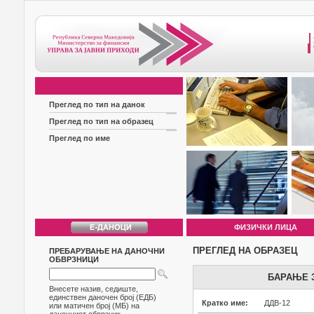
Преглед по тип на данок
Преглед по тип на образец
Преглед по име
ФИЗИЧКИ ЛИЦА
ПРЕГЛЕД НА ОБРАЗЕЦ
ПРЕБАРУВАЊЕ НА ДАНОЧНИ
ОБВРЗНИЦИ
БАРАЊЕ 
Внесете назив, седиште,
единствен даночен број (ЕДБ)
Кратко име:
ДДВ-12
или матичен број (МБ) на