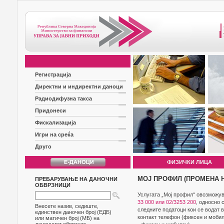
Регистрација
Директни и индиректни даноци
Радиодифузна такса
Придонеси
Фискализација
Игри на среќа
Друго
ФИЗИЧКИ ЛИЦА
МОЈ ПРОФИЛ (ПРОМЕНА Н
ПРЕБАРУВАЊЕ НА ДАНОЧНИ
ОБВРЗНИЦИ
Услугата „Мој профил“ овозможув
33 000 или 02/3253 200
, односно 
Внесете назив, седиште,
следните податоци кои се водат 
единствен даночен број (ЕДБ)
контакт телефон (фиксен и мобил
или матичен број (МБ) на