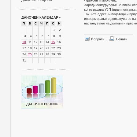
даночниот обврзник
- фиксен и мобилен).
Заради осигурување на висок сте
кој го издава УЈП (види постапка
Точните адресни податоци и приј
ДАНОЧЕН КАЛЕНДАР
»
информирање и доставување на да
настанување на долгови и пресм
П
В
С
Ч
П
С
Н
1
2
3
4
5
6
7
8
9
Испрати
|
Печати
10
11
12
13
14
15
16
17
18
19
20
21
22
23
24
25
26
27
28
29
30
31