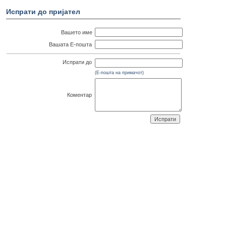
Испрати до пријател
Вашето име
Вашата Е-пошта
Испрати до
(Е-пошта на примачот)
Коментар