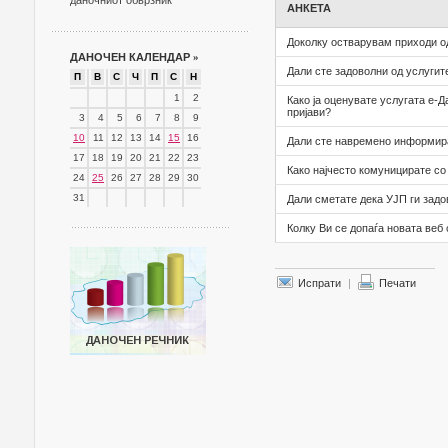
даночниот обврзник
АНКЕТА
Доколку остварувам приходи од
ДАНОЧЕН КАЛЕНДАР
»
Дали сте задоволни од услугит
П
В
С
Ч
П
С
Н
1
2
Како ја оценувате услугата е-
пријави?
3
4
5
6
7
8
9
10
11
12
13
14
15
16
Дали сте навремено информира
17
18
19
20
21
22
23
Како најчесто комуницирате с
24
25
26
27
28
29
30
31
Дали сметате дека УЈП ги задо
Колку Ви се допаѓа новата веб
Испрати
|
Печати