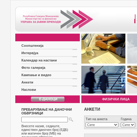
Соопштенија
Интервјуа
Календар на настани
Фото галерија
Кампањи и видео
Анкети
Наслови
ФИЗИЧКИ ЛИЦА
АНКЕТИ
ПРЕБАРУВАЊЕ НА ДАНОЧНИ
ОБВРЗНИЦИ
Тип на анкета
Година
Внесете назив, седиште,
единствен даночен број (ЕДБ)
или матичен број (МБ) на