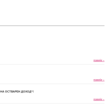
повеќе
»
повеќе
»
 НА ОСТВАРЕН ДОХОД“!
повеќе
»