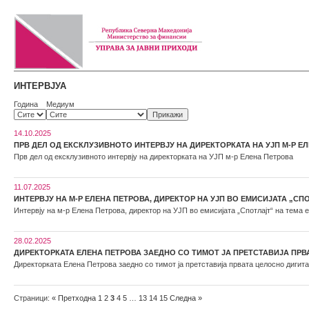
ИНТЕРВЈУА
Година
Медиум
14.10.2025
ПРВ ДЕЛ ОД ЕКСКЛУЗИВНОТО ИНТЕРВЈУ НА ДИРЕКТОРКАТА НА УЈП М-Р Е
Прв дел од ексклузивното интервју на директорката на УЈП м-р Елена Петрова
11.07.2025
ИНТЕРВЈУ НА М-Р ЕЛЕНА ПЕТРОВА, ДИРЕКТОР НА УЈП ВО ЕМИСИЈАТА „СП
Интервју на м-р Елена Петрова, директор на УЈП во емисијата „Спотлајт“ на тема 
28.02.2025
ДИРЕКТОРКАТА ЕЛЕНА ПЕТРОВА ЗАЕДНО СО ТИМОТ ЈА ПРЕТСТАВИЈА ПРВА
Директорката Елена Петрова заедно со тимот ја претставија првата целосно дигита
Страници:
«
Претходна
1
2
3
4
5
…
13
14
15
Следна
»