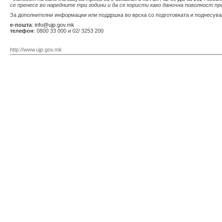
се пренесе во наредните три години и да се користи како даночна поволност пре
За дополнителни информации или поддршка во врска со подготовката и поднесув
е-пошта
:
info@ujp.gov.mk
телефон
: 0800 33 000 и 02/ 3253 200
http://www.ujp.gov.mk