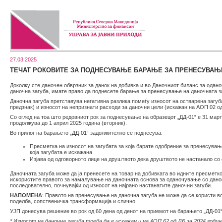
27.03.2025
ТЕЧАТ РОКОВИТЕ ЗА ПОДНЕСУВАЊЕ БАРАЊЕ ЗА ПРЕНЕСУВАЊЕ 
Доколку сте даночен обврзник за данок на добивка и во Даночниот биланс за одано
даночна загуба, имате право да поднесете барање за пренесување на даночната з
Даночна загуба претставува негативна разлика помеѓу износот на остварена загуб
предзнак) и износот на непризнати расходи за даночни цели (искажан на АОП 02 од
Со оглед на тоа што редовниот рок за поднесување на
образецот „ДД-01“
е 31 март
продолжува до 1 април 2025 година (вторник).
Во прилог на барањето
„ДД-01“
задолжително се поднесува:
Пресметка на износот на загубата за која барате одобрение за пренесувањ
која загубата е искажана.
Изјава од одговорното лице на друштвото дека друштвото не настанало со
Даночната загуба може да ја пренесете на товар на добивката во идните пресметков
искористите правото за намалување на даночната основа за оданочување со дано
последователно, почнувајќи од износот на најрано настанатите даночни загуби.
НАПОМЕНА
: Правото на пренесување на даночна загуба не може да се користи во
поделба, сопственичка трансформација и слично.
УЈП донесува решение во рок од 60 дена од денот на приемот на барањето
„ДД-01
* Износот на даночна загуба треба да е искажан и на АОП 62 од ДБ за 2024 год