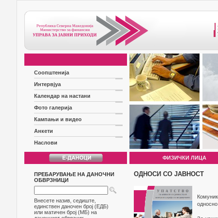
Соопштенија
Интервјуа
Календар на настани
Фото галерија
Кампањи и видео
Анкети
Наслови
ФИЗИЧКИ ЛИЦА
ОДНОСИ СО ЈАВНОСТ
ПРЕБАРУВАЊЕ НА ДАНОЧНИ
ОБВРЗНИЦИ
Комуник
Внесете назив, седиште,
односно
единствен даночен број (ЕДБ)
или матичен број (МБ) на