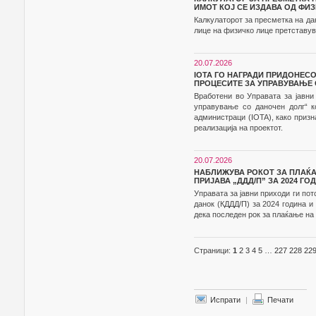
ИМОТ КОЈ СЕ ИЗДАВА ОД ФИ
Калкулаторот за пресметка на да
лице на физичко лице претставув
20.07.2026
IOTA ГО НАГРАДИ ПРИДОНЕС
ПРОЦЕСИТЕ ЗА УПРАВУВАЊЕ 
Вработени во Управата за јавни
управување со даночен долг“ к
администраци (IOTA), како приз
реализација на проектот.
20.07.2026
НАБЛИЖУВА РОКОТ ЗА ПЛАЌ
ПРИЈАВА „ДДД/П” ЗА 2024 ГО
Управата за јавни приходи ги по
данок (КДДД/П) за 2024 година 
дека последен рок за плаќање на д
Страници:
1
2
3
4
5
…
227
228
22
Испрати
|
Печати