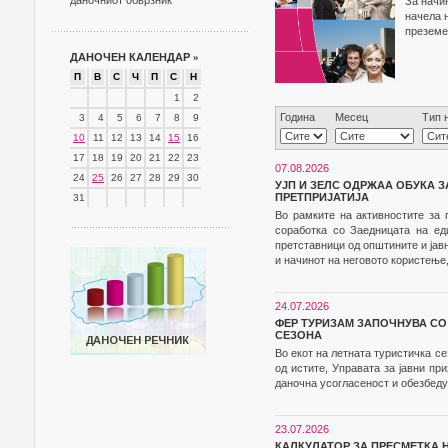
даночниот обврзник
За начи
начела 
преземе
ДАНОЧЕН КАЛЕНДАР
»
П
В
С
Ч
П
С
Н
1
2
Година
Месец
Тип 
3
4
5
6
7
8
9
10
11
12
13
14
15
16
17
18
19
20
21
22
23
07.08.2026
24
25
26
27
28
29
30
УЈП И ЗЕЛС ОДРЖАА ОБУКА 
ПРЕТПРИЈАТИЈА
31
Во рамките на активностите за 
соработка со Заедницата на ед
претставници од општините и јав
и начинот на неговото користење,
24.07.2026
ФЕР ТУРИЗАМ ЗАПОЧНУВА СО
СЕЗОНА
Во екот на летната туристичка с
од истите, Управата за јавни п
даночна усогласеност и обезбеду
23.07.2026
КАЛКУЛАТОР ЗА ПРЕСМЕТКА 