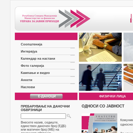
Соопштенија
Интервјуа
Календар на настани
Фото галерија
Кампањи и видео
Анкети
Наслови
ФИЗИЧКИ ЛИЦА
ОДНОСИ СО ЈАВНОСТ
ПРЕБАРУВАЊЕ НА ДАНОЧНИ
ОБВРЗНИЦИ
Комуник
Внесете назив, седиште,
односно
единствен даночен број (ЕДБ)
или матичен број (МБ) на