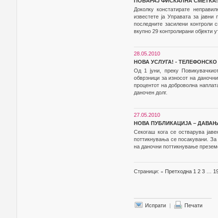
ПОБАРАЈ ФИСКАЛНА СМЕТКА!
Доколку констатирате неправил
известете ја Управата за јавни 
последните засилени контроли с
вкупно 29 контролирани објекти у
28.05.2010
НОВА УСЛУГА! - ТЕЛЕФОНСК
Од 1 јуни, преку Повикувачкио
обврзници за износот на даночни
процентот на доброволна наплат
даночен долг.
27.05.2010
НОВА ПУБЛИКАЦИЈА – ДАВА
Секогаш кога се остварува јаве
поттикнувања се посакувани. За 
на даночни поттикнување преземе
Страници:
«
Претходна
1
2
3
…
1
Испрати
|
Печати