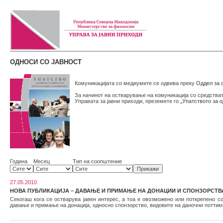
ОДНОСИ СО ЈАВНОСТ
Комуникацијата со медиумите се одвива преку
Оддел за о
За начинот на остварување на комуникација со средстват
Управата за јавни приходи, преземете го
„Упатството за 
Година
Месец
Тип на соопштение
27.05.2010
НОВА ПУБЛИКАЦИЈА – ДАВАЊЕ И ПРИМАЊЕ НА ДОНАЦИИ И СПОНЗОРСТВ
Секогаш кога се остварува јавен интерес, а тоа е овозможено или поткрепено с
давање и примање на донација, односно спонзорство, видовите на даночни поттик