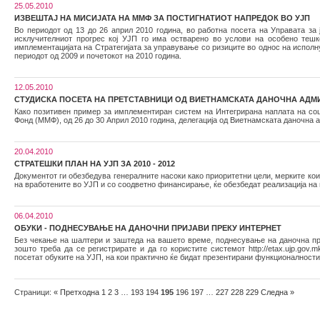
25.05.2010
ИЗВЕШТАЈ НА МИСИЈАТА НА ММФ ЗА ПОСТИГНАТИОТ НАПРЕДОК ВО УЈП
Во периодот од 13 до 26 април 2010 година, во работна посета на Управата за
исклучителниот прогрес кој УЈП го има остварено во услови на особено тешк
имплементацијата на Стратегијата за управување со ризиците во однос на исполн
периодот од 2009 и почетокот на 2010 година.
12.05.2010
СТУДИСКА ПОСЕТА НА ПРЕТСТАВНИЦИ ОД ВИЕТНАМСКАТА ДАНОЧНА АДМ
Како позитивен пример за имплементиран систем на Интегрирана наплата на соц
Фонд (ММФ), од 26 до 30 Април 2010 година, делегација од Виетнамската даночна а
20.04.2010
СТРАТЕШКИ ПЛАН НА УЈП ЗА 2010 - 2012
Документот ги обезбедува генералните насоки како приоритетни цели, мерките кои
на вработените во УЈП и со соодветно финансирање, ќе обезбедат реализација на 
06.04.2010
ОБУКИ - ПОДНЕСУВАЊЕ НА ДАНОЧНИ ПРИЈАВИ ПРЕКУ ИНТЕРНЕТ
Без чекање на шалтери и заштеда на вашето време, поднесување на даночна при
зошто треба да се регистрирате и да го користите системот http://etax.ujp.gov
посетат обуките на УЈП, на кои практично ќе бидат презентирани функционалности
Страници:
«
Претходна
1
2
3
…
193
194
195
196
197
…
227
228
229
Следна
»