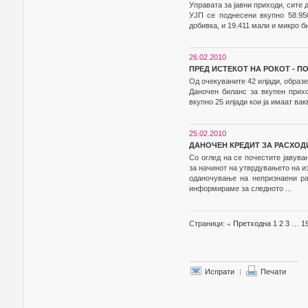
Управата за јавни приходи, сите 
УЈП се поднесени вкупно 58.95
добивка, и 19.411 мали и микро б
26.02.2010
ПРЕД ИСТЕКОТ НА РОКОТ - П
Од очекуваните 42 илјади, образе
Даночен биланс за вкупен прихо
вкупно 25 илјади кои ја имаат вак
25.02.2010
ДАНОЧЕН КРЕДИТ ЗА РАСХО
Со оглед на се почестите јавув
за начинот на утврдувањето на из
оданочување на непризнаени
информираме за следното ...
Страници:
«
Претходна
1
2
3
…
1
Испрати
|
Печати