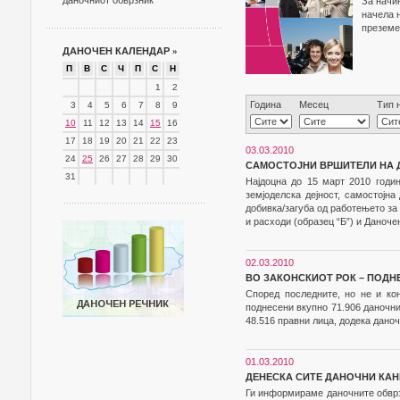
даночниот обврзник
За начи
начела 
преземе
ДАНОЧЕН КАЛЕНДАР
»
П
В
С
Ч
П
С
Н
1
2
Година
Месец
Тип 
3
4
5
6
7
8
9
10
11
12
13
14
15
16
17
18
19
20
21
22
23
03.03.2010
24
25
26
27
28
29
30
САМОСТОЈНИ ВРШИТЕЛИ НА Д
31
Најдоцна до 15 март 2010 годин
земјоделска дејност, самостојна
добивка/загуба од работењето за
и расходи (образец “Б”) и Даноче
02.03.2010
ВО ЗАКОНСКИОТ РОК – ПОДН
Според последните, но не и ко
поднесени вкупно 71.906 даночни
48.516 правни лица, додека дано
01.03.2010
ДЕНЕСКА СИТЕ ДАНОЧНИ КАН
Ги информираме даночните обврзн