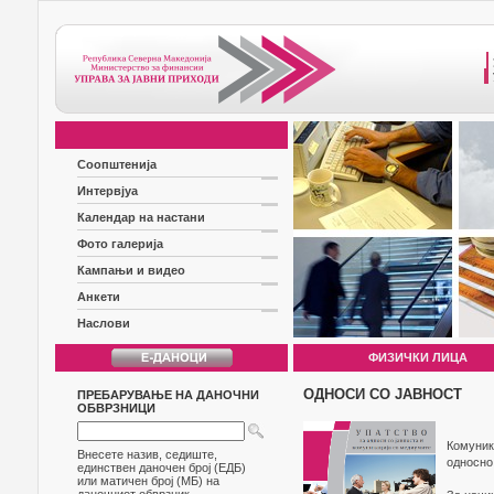
Соопштенија
Интервјуа
Календар на настани
Фото галерија
Кампањи и видео
Анкети
Наслови
ФИЗИЧКИ ЛИЦА
ОДНОСИ СО ЈАВНОСТ
ПРЕБАРУВАЊЕ НА ДАНОЧНИ
ОБВРЗНИЦИ
Комуник
Внесете назив, седиште,
односно
единствен даночен број (ЕДБ)
или матичен број (МБ) на