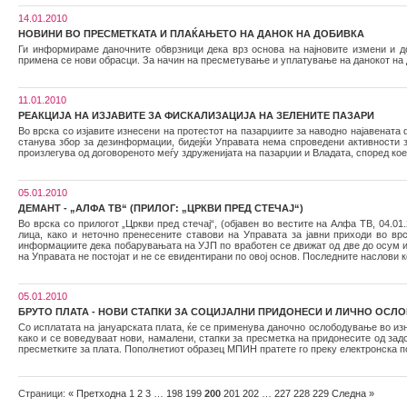
14.01.2010
НОВИНИ ВО ПРЕСМЕТКАТА И ПЛАЌАЊЕТО НА ДАНОК НА ДОБИВКА
Ги информираме даночните обврзници дека врз основа на најновите измени и до
примена се нови обрасци. За начин на пресметување и уплатување на данокот на 
11.01.2010
РЕАКЦИЈА НА ИЗЈАВИТЕ ЗА ФИСКАЛИЗАЦИЈА НА ЗЕЛЕНИТЕ ПАЗАРИ
Во врска со изјавите изнесени на протестот на пазарџиите за наводно најавената 
станува збор за дезинформации, бидејќи Управата нема спроведени активности з
произлегува од договореното меѓу здруженијата на пазарџии и Владата, според кое
05.01.2010
ДЕМАНТ - „АЛФА ТВ“ (ПРИЛОГ: „ЦРКВИ ПРЕД СТЕЧАЈ“)
Во врска со прилогот „Цркви пред стечај“, (објавен во вестите на Алфа ТВ, 04.0
лица, како и неточно пренесените ставови на Управата за јавни приходи во в
информациите дека побарувањата на УЈП по вработен се движат од две до осум ил
на Управата не постојат и не се евидентирани по овој основ. Последните наслови 
05.01.2010
БРУТО ПЛАТА - НОВИ СТАПКИ ЗА СОЦИЈАЛНИ ПРИДОНЕСИ И ЛИЧНО ОСЛО
Со исплатата на јануарската плата, ќе се применува даночно ослободување во изн
како и се воведуваат нови, намалени, стапки за пресметка на придонесите од за
пресметките за плата. Пополнетиот образец МПИН пратете го преку електронска пош
Страници:
«
Претходна
1
2
3
…
198
199
200
201
202
…
227
228
229
Следна
»