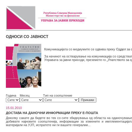
ОДНОСИ СО ЈАВНОСТ
Комуникацијата со медиумите се одвива преку
Оддел за о
За начинот на остварување на комуникација со средстват
Управата за јавни приходи, преземете го
„Упатството за 
Година
Месец
Тип на соопштение
15.01.2010
ДОСТАВА НА ДАНОЧНИ ИНФОРМАЦИИ ПРЕКУ Е-ПОШТА
Доколку сакате да бидете во тек со сите збиднувања од областа на оданочување
добивате најновите соопштенија, информации за измените и имплементацијат
материјали на УЈП, испратете ни ги вашите генералии...