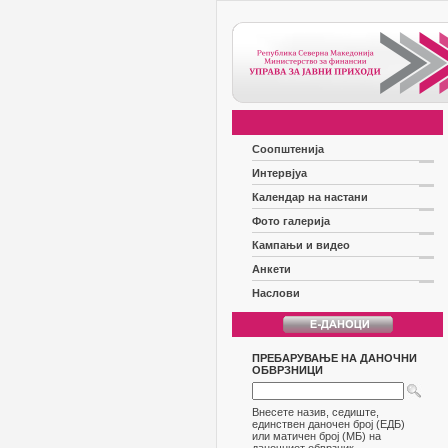
Соопштенија
Интервјуа
Календар на настани
Фото галерија
Кампањи и видео
Анкети
Наслови
ПРЕБАРУВАЊЕ НА ДАНОЧНИ
ОБВРЗНИЦИ
Внесете назив, седиште,
единствен даночен број (ЕДБ)
или матичен број (МБ) на