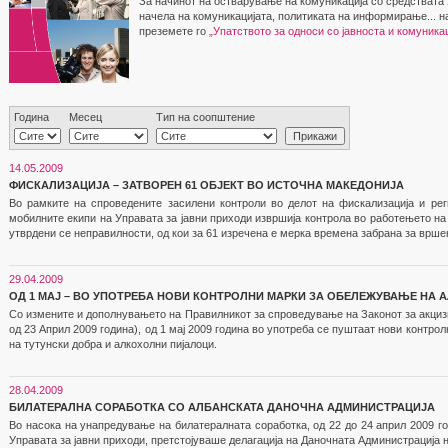
За начинот на остварување на комуникација со средствата
начела на комуникацијата, политиката на информирање... на
преземете го
„Упатството за односи со јавноста и комуника
Година
Месец
Тип на соопштение
14.05.2009
ФИСКАЛИЗАЦИЈА – ЗАТВОРЕН 61 ОБЈЕКТ ВО ИСТОЧНА МАКЕДОНИЈА
Во рамките на спроведените засилени контроли во делот на фискализација и рег
мобилните екипи на Управата за јавни приходи извршија контрола во работењето на 
утврдени се неправилности, од кои за 61 изречена е мерка времена забрана за вршењ
29.04.2009
ОД 1 МАЈ – ВО УПОТРЕБА НОВИ КОНТРОЛНИ МАРКИ ЗА ОБЕЛЕЖУВАЊЕ НА 
Со измените и дополнувањето на Правилникот за спроведување на Законот за акцизит
од 23 Април 2009 година), од 1 мај 2009 година во употреба се пуштаат нови контр
на тутунски добра и алкохолни пијалоци.
28.04.2009
БИЛАТЕРАЛНА СОРАБОТКА СО АЛБАНСКАТА ДАНОЧНА АДМИНИСТРАЦИЈА
Во насока на унапредување на билатералната соработка, од 22 до 24 април 2009 го
Управата за јавни приходи, претстојуваше делагација на Даночната Администрација н