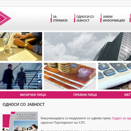
ФИЗИЧКИ ЛИЦА
ПРАВНИ ЛИЦА
МЕЃ
ОДНОСИ СО ЈАВНОСТ
Комуникацијата со медиумите се одвива преку
Оддел за одн
односно Портпаролот на УЈП.