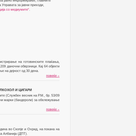
 за јавно информирање, главните
 Управата за јавни приходи,
ција со медиумите“
.
истрирање на готовинските плаќања,
209 даночни обврзници. Кај 64 објекти
е на дејност од 30 дена.
повеќе
»
АЛКОХОЛ И ЦИГАРИ
е (Службен весник на Р.М., бр. 53/09
олни марки (бандероли) за обележување
повеќе
»
дина во Скопје и Охрид, на покана на
а Албанија (ДПТ).