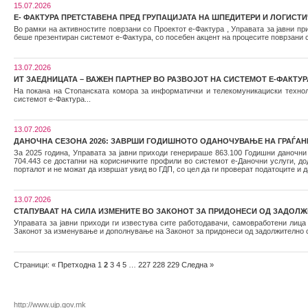
15.07.2026
Е- ФАКТУРА ПРЕТСТАВЕНА ПРЕД ГРУПАЦИЈАТА НА ШПЕДИТЕРИ И ЛОГИСТИ
Во рамки на активностите поврзани со Проектот е-Фактура , Управата за јавни пр
беше презентиран системот е-Фактура, со посебен акцент на процесите поврзани
13.07.2026
ИТ ЗАЕДНИЦАТА – ВАЖЕН ПАРТНЕР ВО РАЗВОЈОТ НА СИСТЕМОТ Е-ФАКТУР
На покана на Стопанската комора за информатички и телекомуникациски технол
системот е-Фактура...
13.07.2026
ДАНОЧНА СЕЗОНА 2026: ЗАВРШИ ГОДИШНОТО ОДАНОЧУВАЊЕ НА ГРАЃАНИ
За 2025 година, Управата за јавни приходи генерираше 863.100 Годишни даночни пр
704.443 се достапни на корисничките профили во системот е-Даночни услуги, д
порталот и не можат да извршат увид во ГДП, со цел да ги проверат податоците и д
13.07.2026
СТАПУВААТ НА СИЛА ИЗМЕНИТЕ ВО ЗАКОНОТ ЗА ПРИДОНЕСИ ОД ЗАДОЛ
Управата за јавни приходи ги известува сите работодавачи, самовработени лица 
Законот за изменување и дополнување на Законот за придонеси од задолжително со
Страници:
«
Претходна
1
2
3
4
5
…
227
228
229
Следна
»
http://www.ujp.gov.mk