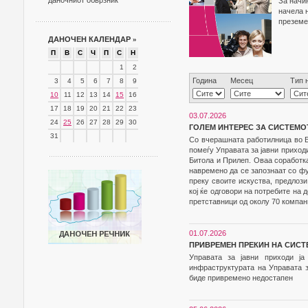
даночниот обврзник
За начи
начела 
преземе
ДАНОЧЕН КАЛЕНДАР
»
П
В
С
Ч
П
С
Н
1
2
Година
Месец
Тип 
3
4
5
6
7
8
9
10
11
12
13
14
15
16
17
18
19
20
21
22
23
03.07.2026
24
25
26
27
28
29
30
ГОЛЕМ ИНТЕРЕС ЗА СИСТЕМО
31
Со вчерашната работилница во Б
помеѓу Управата за јавни приход
Битола и Прилеп. Оваа соработка
навремено да се запознаат со фу
преку своите искуства, предлоз
кој ќе одговори на потребите на
претставници од околу 70 компан
01.07.2026
ПРИВРЕМЕН ПРЕКИН НА СИСТ
Управата за јавни приходи ј
инфраструктурата на Управата за
биде привремено недостапен