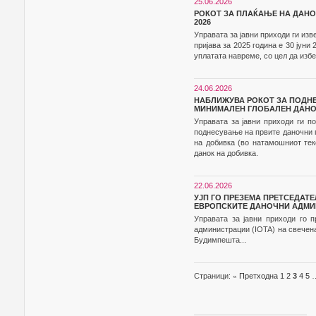
25.06.2026
РОКОТ ЗА ПЛАЌАЊЕ НА ДАНОК
2026
Управата за јавни приходи ги изв
пријава за 2025 година е 30 јуни
уплатата навреме, со цел да изб
24.06.2026
НАБЛИЖУВА РОКОТ ЗА ПОДНЕ
МИНИМАЛЕН ГЛОБАЛЕН ДАНО
Управата за јавни приходи ги по
поднесување на првите даночни п
на добивка (во натамошниот тек
данок на добивка.
22.06.2026
УЈП ГО ПРЕЗЕМА ПРЕТСЕДАТЕ
ЕВРОПСКИТЕ ДАНОЧНИ АДМ
Управата за јавни приходи го 
администрации (IOTA) на свечена
Будимпешта...
Страници:
«
Претходна
1
2
3
4
5