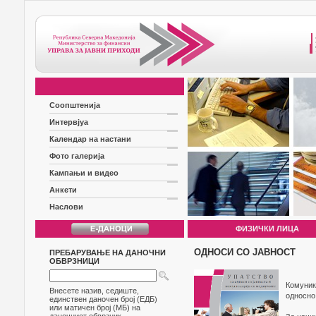
Соопштенија
Интервјуа
Календар на настани
Фото галерија
Кампањи и видео
Анкети
Наслови
ФИЗИЧКИ ЛИЦА
ОДНОСИ СО ЈАВНОСТ
ПРЕБАРУВАЊЕ НА ДАНОЧНИ
ОБВРЗНИЦИ
Комуник
Внесете назив, седиште,
односно
единствен даночен број (ЕДБ)
или матичен број (МБ) на