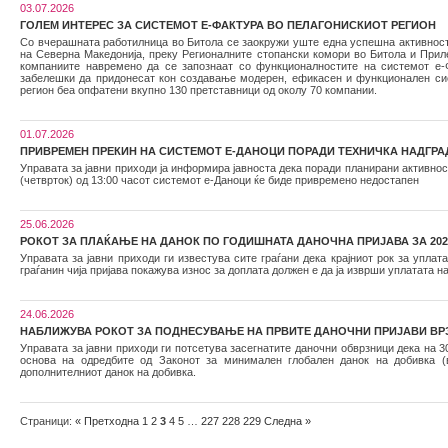
03.07.2026
ГОЛЕМ ИНТЕРЕС ЗА СИСТЕМОТ Е-ФАКТУРА ВО ПЕЛАГОНИСКИОТ РЕГИОН
Со вчерашната работилница во Битола се заокружи уште една успешна активност
на Северна Македонија, преку Регионалните стопански комори во Битола и Приле
компаниите навремено да се запознаат со функционалностите на системот е-Ф
забелешки да придонесат кон создавање модерен, ефикасен и функционален сист
регион беа опфатени вкупно 130 претставници од околу 70 компании.
01.07.2026
ПРИВРЕМЕН ПРЕКИН НА СИСТЕМОТ Е-ДАНОЦИ ПОРАДИ ТЕХНИЧКА НАДГРА
Управата за јавни приходи ја информира јавноста дека поради планирани активнос
(четврток) од 13:00 часот системот е-Даноци ќе биде привремено недостапен
25.06.2026
РОКОТ ЗА ПЛАЌАЊЕ НА ДАНОК ПО ГОДИШНАТА ДАНОЧНА ПРИЈАВА ЗА 2025
Управата за јавни приходи ги известува сите граѓани дека крајниот рок за уплат
граѓанин чија пријава покажува износ за доплата должен е да ја изврши уплатата 
24.06.2026
НАБЛИЖУВА РОКОТ ЗА ПОДНЕСУВАЊЕ НА ПРВИТЕ ДАНОЧНИ ПРИЈАВИ ВР
Управата за јавни приходи ги потсетува засегнатите даночни обврзници дека на 3
основа на одредбите од Законот за минимален глобален данок на добивка (
дополнителниот данок на добивка.
Страници:
«
Претходна
1
2
3
4
5
…
227
228
229
Следна
»