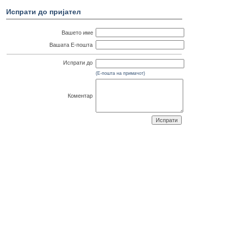
Испрати до пријател
Вашето име
Вашата Е-пошта
Испрати до
(Е-пошта на примачот)
Коментар