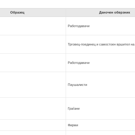
Образец
Даночен обврзник
Работодавaчи
Трговец-поединец и самостоен вршител на 
Работодавaчи
Паушалисти
Граѓани
Фирми