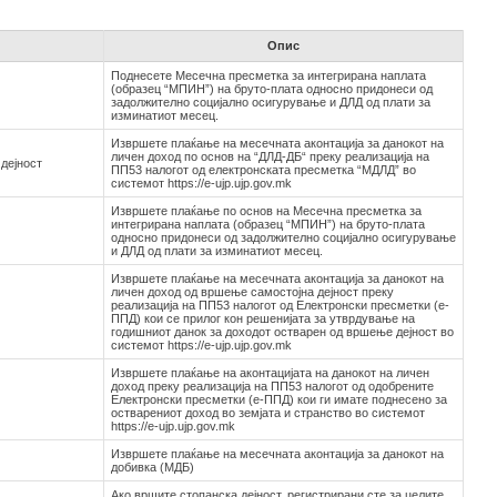
Опис
Поднесете Месечна пресметка за интегрирана наплата
(образец “МПИН”) на бруто-плата односно придонеси од
задолжително социјално осигурување и ДЛД од плати за
изминатиот месец.
Извршете плаќање на месечната аконтација за данокот на
личен доход по основ на “ДЛД-ДБ“ преку реализација на
дејност
ПП53 налогот од електронската пресметка “МДЛД” во
системот https://e-ujp.ujp.gov.mk
Извршете плаќање по основ на Месечна пресметка за
интегрирана наплата (образец “МПИН”) на бруто-плата
односно придонеси од задолжително социјално осигурување
и ДЛД од плати за изминатиот месец.
Извршете плаќање на месечната аконтација за данокот на
личен доход од вршење самостојна дејност преку
реализација на ПП53 налогот од Електронски пресметки (е-
ППД) кои се прилог кон решенијата за утврдување на
годишниот данок за доходот остварен од вршење дејност во
системот https://e-ujp.ujp.gov.mk
Извршете плаќање на аконтацијата на данокот на личен
доход преку реализација на ПП53 налогот од одобрените
Електронски пресметки (е-ППД) кои ги имате поднесено за
остварениот доход во земјата и странство во системот
https://e-ujp.ujp.gov.mk
Извршете плаќање на месечната аконтација за данокот на
добивка (МДБ)
Ако вршите стопанска дејност, регистрирани сте за целите