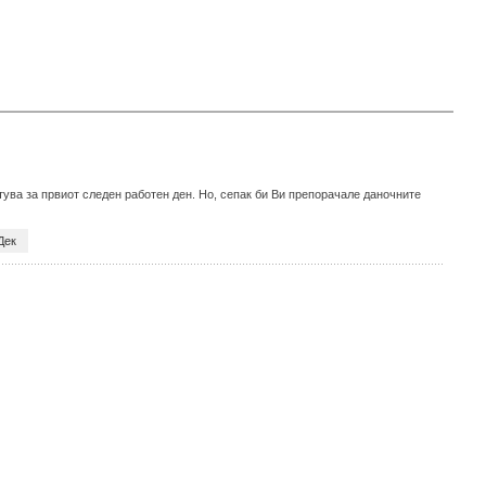
тува за првиот следен работен ден. Но, сепак би Ви препорачале даночните
Дек