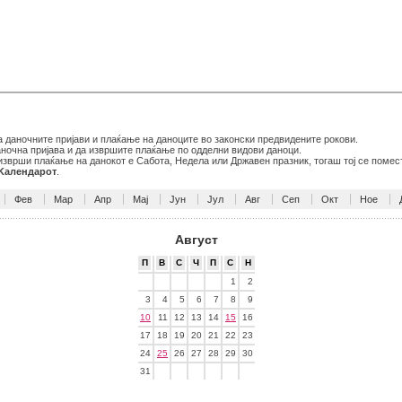
даночните пријави и плаќање на даноците во законски предвидените рокови.
даночна пријава и да извршите плаќање по одделни видови даноци.
 изврши плаќање на данокот е Сабота, Недела или Државен празник, тогаш тој се помес
 Kалендарот
.
Фев
Мар
Апр
Мај
Јун
Јул
Авг
Сеп
Окт
Ное
Август
П
В
С
Ч
П
С
Н
1
2
3
4
5
6
7
8
9
10
11
12
13
14
15
16
17
18
19
20
21
22
23
24
25
26
27
28
29
30
31