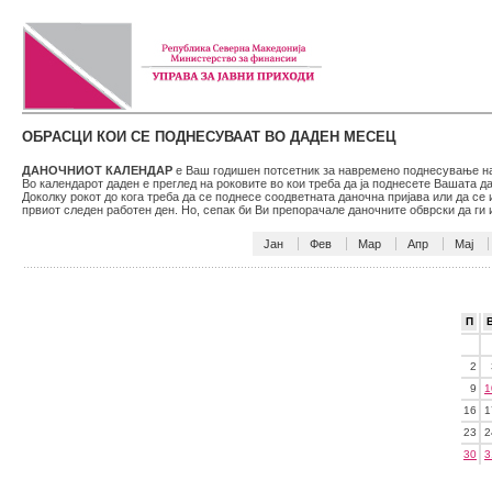
ОБРАСЦИ КОИ СЕ ПОДНЕСУВААТ ВО ДАДЕН МЕСЕЦ
ДАНОЧНИОТ КАЛЕНДАР
е Ваш годишен потсетник за навремено поднесување на 
Во календарот даден е преглед на роковите во кои треба да ја поднесете Вашата 
Доколку рокот до кога треба да се поднесе соодветната даночна пријава или да се
првиот следен работен ден. Но, сепак би Ви препорачале даночните обврски да г
Јан
Фев
Мар
Апр
Мај
П
2
9
1
16
1
23
2
30
3