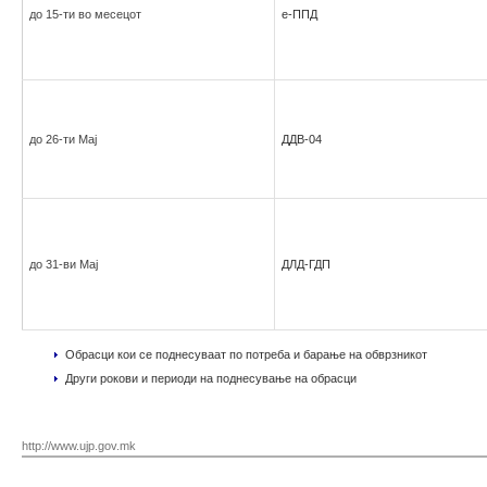
до 15-ти во месецот
е-ППД
до 26-ти Мај
ДДВ-04
до 31-ви Мај
ДЛД-ГДП
Обрасци кои се поднесуваат по потреба и барање на обврзникот
Други рокови и периоди на поднесување на обрасци
http://www.ujp.gov.mk