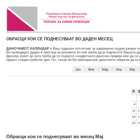
ОБРАСЦИ КОИ СЕ ПОДНЕСУВААТ ВО ДАДЕН МЕСЕЦ
ДАНОЧНИОТ КАЛЕНДАР
е Ваш годишен потсетник за навремено поднесување на 
Во календарот даден е преглед на роковите во кои треба да ја поднесете Вашата 
Доколку рокот до кога треба да се поднесе соодветната даночна пријава или да се
првиот следен работен ден. Но, сепак би Ви препорачале даночните обврски да г
Јан
Фев
Мар
Апр
Мај
П
4
11
1
18
1
25
2
Обрасци кои се поднесуваат во месец Мај